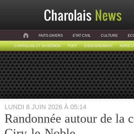
FAITS-DIVERS
ETAT CIVIL
CULTURE
EC
CHAROLAIS ET SA RÉGION
FOOT
ENSEIGNEMENT
AGRICU
LUNDI 8 JUIN 2026 À 05:14
Randonnée autour de la
Ciry-le-Noble