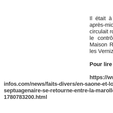
Il était
après-mid
circulait 
le contr
Maison Ro
les Verni
Pour lire 
https://
infos.com/news/faits-divers/en-saone-et-lo
septuagenaire-se-retourne-entre-la-maroll
1780783200.html