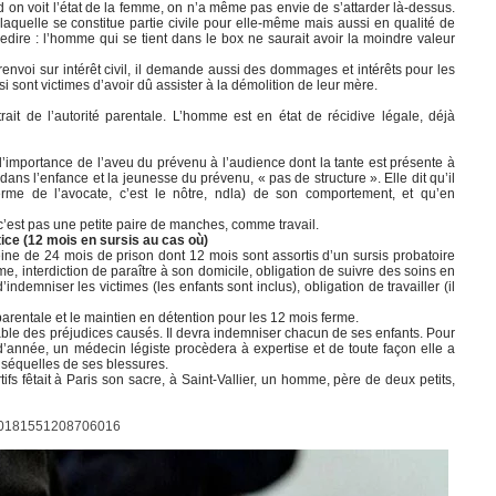
nd on voit l’état de la femme, on n’a même pas envie de s’attarder là-dessus.
 laquelle se constitue partie civile pour elle-même mais aussi en qualité de
dire : l’homme qui se tient dans le box ne saurait avoir la moindre valeur
nvoi sur intérêt civil, il demande aussi des dommages et intérêts pour les
si sont victimes d’avoir dû assister à la démolition de leur mère.
rait de l’autorité parentale. L’homme est en état de récidive légale, déjà
’importance de l’aveu du prévenu à l’audience dont la tante est présente à
ans l’enfance et la jeunesse du prévenu, « pas de structure ». Elle dit qu’il
erme de l’avocate, c’est le nôtre, ndla) de son comportement, et qu’en
e c’est pas une petite paire de manches, comme travail.
ice (12 mois en sursis au cas où)
ine de 24 mois de prison dont 12 mois sont assortis d’un sursis probatoire
ime, interdiction de paraître à son domicile, obligation de suivre des soins en
ndemniser les victimes (les enfants sont inclus), obligation de travailler (il
é parentale et le maintien en détention pour les 12 mois ferme.
sable des préjudices causés. Il devra indemniser chacun de ses enfants. Pour
n d’année, un médecin légiste procèdera à expertise et de toute façon elle a
 séquelles de ses blessures.
ifs fêtait à Paris son sacre, à Saint-Vallier, un homme, père de deux petits,
ii/S0181551208706016