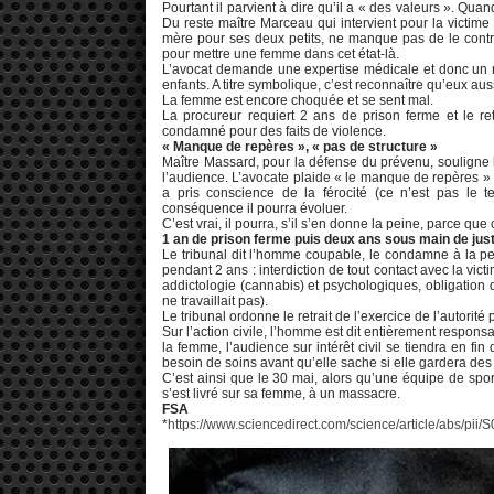
Pourtant il parvient à dire qu’il a « des valeurs ». Qua
Du reste maître Marceau qui intervient pour la victime
mère pour ses deux petits, ne manque pas de le contre
pour mettre une femme dans cet état-là.
L’avocat demande une expertise médicale et donc un re
enfants. A titre symbolique, c’est reconnaître qu’eux aus
La femme est encore choquée et se sent mal.
La procureur requiert 2 ans de prison ferme et le ret
condamné pour des faits de violence.
« Manque de repères », « pas de structure »
Maître Massard, pour la défense du prévenu, souligne l
l’audience. L’avocate plaide « le manque de repères » d
a pris conscience de la férocité (ce n’est pas le t
conséquence il pourra évoluer.
C’est vrai, il pourra, s’il s’en donne la peine, parce qu
1 an de prison ferme puis deux ans sous main de just
Le tribunal dit l’homme coupable, le condamne à la pe
pendant 2 ans : interdiction de tout contact avec la vict
addictologie (cannabis) et psychologiques, obligation d’i
ne travaillait pas).
Le tribunal ordonne le retrait de l’exercice de l’autorit
Sur l’action civile, l’homme est dit entièrement respon
la femme, l’audience sur intérêt civil se tiendra en fi
besoin de soins avant qu’elle sache si elle gardera des
C’est ainsi que le 30 mai, alors qu’une équipe de sport
s’est livré sur sa femme, à un massacre.
FSA
*
https://www.sciencedirect.com/science/article/abs/p