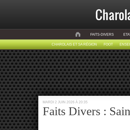
FAITS-DIVERS
ETA
CHAROLAIS ET SA RÉGION
FOOT
ENSE
MARDI 2 JUIN 2026 À 20:35
Faits Divers : Sain