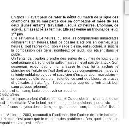
En gros : il avait peur de rater le début du match de la ligue des
champions du 30 mai parce que sa compagne et mère de ses
deux jeunes enfants, travaillait jusqu’à 20 heures. L’homme, ce
soir-là, a massacré sa femme. Elle est venue au tribunal ce jeudi
er
1
juin.
Elle est venue à 14 heures, puisque les comparutions immédiates
démarrent à 14 heures. Mais ce dossier a été pris en dernier, à 21
heures. Tout l’après-midi, son visage blessé, enflé, coloré, a suscité
la compassion des gens, nombreux ce jeudi, qui étaient dans le
public.
On l’entendait parfois prendre des sortes de quintes de toux qui la
contraignaient à sortir de la salle, mais ce n’était pas de la toux. Son
désormais ex-compagnon lui a cassé le nez, lui a fracturé le
plancher de l’orbite de l’œil droit avec des conséquences majeures
(atteinte ophtalmologique et suspicion d’incarcération musculaire –
on espère qu’elle sera bien soignée, ce sont des blessures graves
et délicates à traiter*, on l’espère parce que de la voir ainsi, bon
sang ça vous retourne).
crétions et son sang, faute de pouvoir se moucher.
ité déchaînée
r-ci, les marques parlent d’elles-mêmes. « Ce dossier »… c’est plus qu’un
est insoutenable. Vive le foot, hein et bonjour les pulsions que les victoires
roulé sous les yeux des enfants, l’un grand nourrisson, l’autre, bébé. Ils ont
int-Vallier en 2003, reconnaît à l’audience être l’auteur de cette barbarie.
, il dit que c’est parce que le couple a des problèmes. Ben, quel que soit le
capable de faire, est terrifiant.