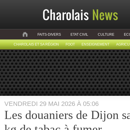
FAITS-DIVERS
ETAT CIVIL
CULTURE
EC
CHAROLAIS ET SA RÉGION
FOOT
ENSEIGNEMENT
AGRICU
VENDREDI 29 MAI 2026 À 05:06
Les douaniers de Dijon sa
kg de tabac à fumer