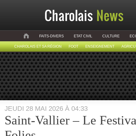
FAITS-DIVERS
ETAT CIVIL
CULTURE
EC
CHAROLAIS ET SA RÉGION
FOOT
ENSEIGNEMENT
AGRICU
JEUDI 28 MAI 2026 À 04:33
Saint-Vallier – Le Festiv
Folies