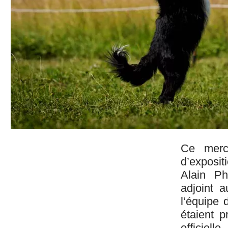
Ce mercr
d’exposi
Alain Ph
adjoint a
l’équipe 
étaient p
officiel