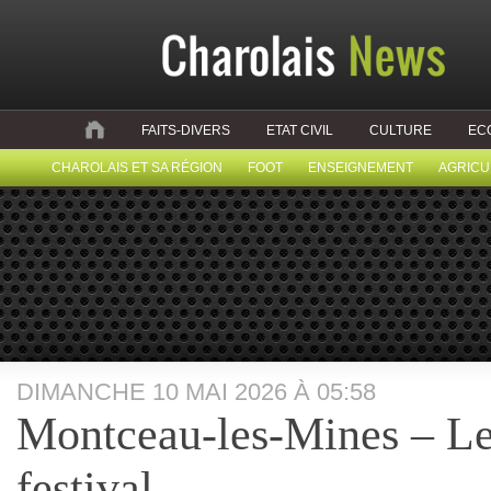
FAITS-DIVERS
ETAT CIVIL
CULTURE
EC
CHAROLAIS ET SA RÉGION
FOOT
ENSEIGNEMENT
AGRICU
DIMANCHE 10 MAI 2026 À 05:58
Montceau-les-Mines – Le
festival