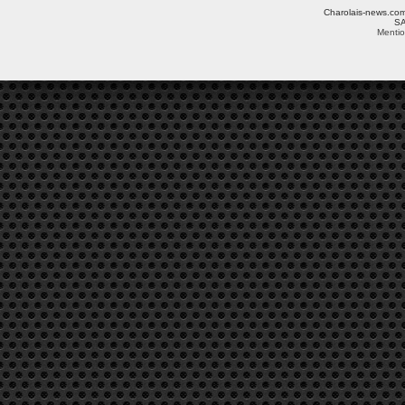
Charolais-news.com 
SA
Mentio