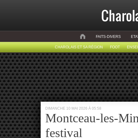
FAITS-DIVERS
ETA
CHAROLAIS ET SA RÉGION
FOOT
ENSE
DIMANCHE 10 MAI 2026 À 05:58
Montceau-les-Mine
festival