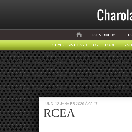
FAITS-DIVERS
ETA
CHAROLAIS ET SA RÉGION
FOOT
ENSE
LUNDI 12 JANVIER 2026 À 05:47
RCEA