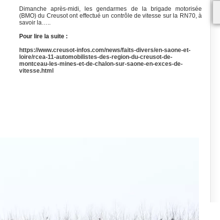
Dimanche après-midi, les gendarmes de la brigade motorisée
(BMO) du Creusot ont effectué un contrôle de vitesse sur la RN70, à
savoir la…..
Pour lire la suite :
https://www.creusot-infos.com/news/faits-divers/en-saone-et-
loire/rcea-11-automobilistes-des-region-du-creusot-de-
montceau-les-mines-et-de-chalon-sur-saone-en-exces-de-
vitesse.html