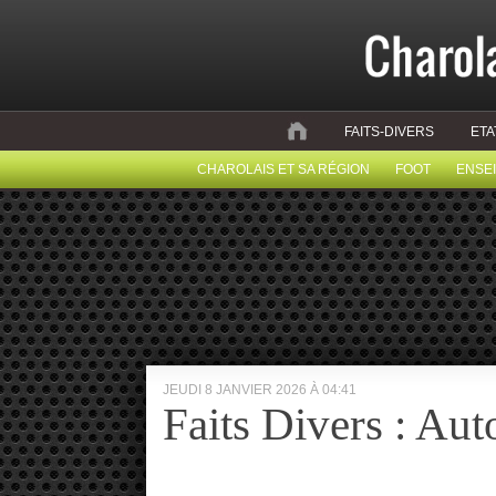
FAITS-DIVERS
ETA
CHAROLAIS ET SA RÉGION
FOOT
ENSE
JEUDI 8 JANVIER 2026 À 04:41
Faits Divers : Au