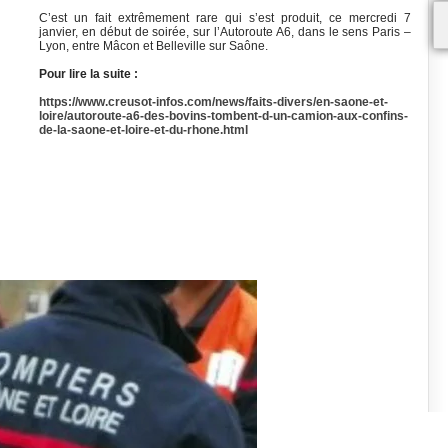
C’est un fait extrêmement rare qui s’est produit, ce mercredi 7
janvier, en début de soirée, sur l’Autoroute A6, dans le sens Paris –
Lyon, entre Mâcon et Belleville sur Saône.
Pour lire la suite :
https://www.creusot-infos.com/news/faits-divers/en-saone-et-
loire/autoroute-a6-des-bovins-tombent-d-un-camion-aux-confins-
de-la-saone-et-loire-et-du-rhone.html