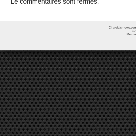
Le commentaires sont fermés.
Charolais-news.com 
SA
Mentio