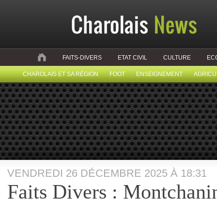
FAITS-DIVERS
ETAT CIVIL
CULTURE
EC
CHAROLAIS ET SA RÉGION
FOOT
ENSEIGNEMENT
AGRICU
VENDREDI 26 DÉCEMBRE 2025 À 18:31
Faits Divers : Montchani