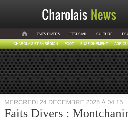
FAITS-DIVERS
ETAT CIVIL
CULTURE
EC
CHAROLAIS ET SA RÉGION
FOOT
ENSEIGNEMENT
AGRICU
MERCREDI 24 DÉCEMBRE 2025 À 04:15
Faits Divers : Montchani