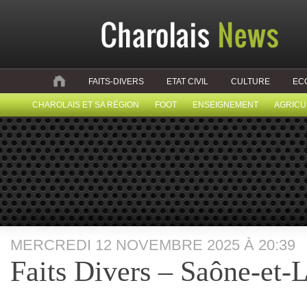
FAITS-DIVERS
ETAT CIVIL
CULTURE
EC
CHAROLAIS ET SA RÉGION
FOOT
ENSEIGNEMENT
AGRICU
MERCREDI 12 NOVEMBRE 2025 À 20:39
Faits Divers – Saône-et-L