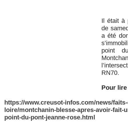
Il était 
de samedi
a été don
s’immobili
point 
Montch
l’inters
RN70.
Pour lire 
https://www.creusot-infos.com/news/faits-
loire/montchanin-blesse-apres-avoir-fait-
point-du-pont-jeanne-rose.html