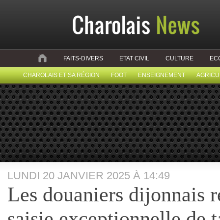
FAITS-DIVERS
ETAT CIVIL
CULTURE
EC
CHAROLAIS ET SA RÉGION
FOOT
ENSEIGNEMENT
AGRICU
LUNDI 20 JANVIER 2025 À 14:49
Les douaniers dijonnais r
saisie exceptionnelle de 