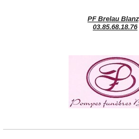
PF Brelau Blan
03.85.68.18.76