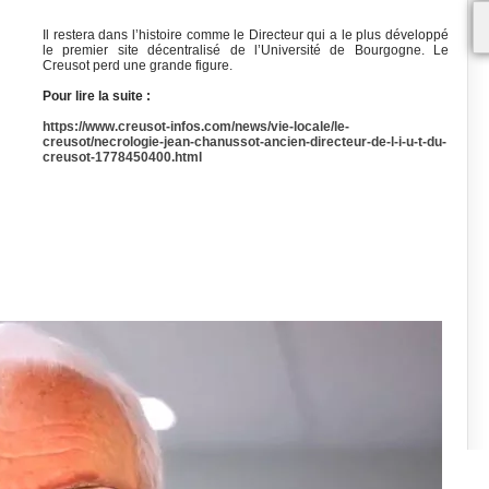
Il restera dans l’histoire comme le Directeur qui a le plus développé
le premier site décentralisé de l’Université de Bourgogne. Le
Creusot perd une grande figure.
Pour lire la suite :
https://www.creusot-infos.com/news/vie-locale/le-
creusot/necrologie-jean-chanussot-ancien-directeur-de-l-i-u-t-du-
creusot-1778450400.html