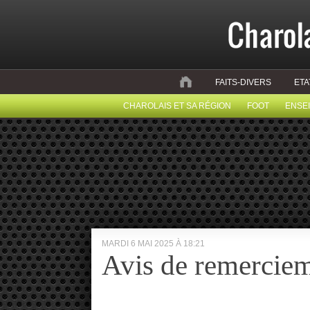
FAITS-DIVERS
ETA
CHAROLAIS ET SA RÉGION
FOOT
ENSE
MARDI 6 MAI 2025 À 18:21
Avis de remercie