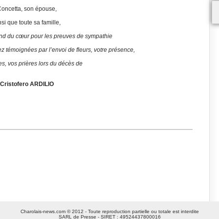
oncetta, son épouse,
nsi que toute sa famille,
ond du cœur pour les preuves de sympathie
ez témoignées par l’envoi de fleurs, votre présence,
s, vos prières lors du décès de
Cristofero ARDILIO
Charolais-news.com © 2012 - Toute reproduction partielle ou totale est interdite
SARL de Presse - SIRET : 49524437800016