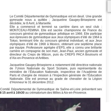
Le Comité Départemental de Gymnastique est en deuil. Une grande
gymnaste nous a quittée ; Jacqueline Gaugey-Brisepierre est
décédée, le 8 Avril, à Marseille.
Elle a commencé et terminé sa carrière dans un seul club :
MONTCEAU-FEMINA. Elle est sacrée championne de France du
concours général de gymnastique artistique en 1966. Elle participe
aux épreuves de gymnastique aux Jeux olympiques d’été de 1964 à
Tokyo, terminant 64e du concours général individuel, et aux Jeux
olympiques d’été de 1968 à Mexico, obtenant une septième place
par équipe. Professeure agrégée d’EPS, elle a connu une brillante
carrière en compagnie de son mari, Jean-Paul, ancien gymnaste et
directeur du Creps de Mâcon, puis du CREPS PACA Boulouris et
d’Aix-en-Provence et Antibes.
Jacqueline Gaugey-Brisepierre a notamment été directrice nationale
de l’Union Nationale du Sport Scolaire, puis représentante du
ministère de l’Éducation Nationale, inspectrice de l’Académie de
Paris et chargée de mission à l’Inspection générale de l’Éducation
Nationale. Elle est promue au grade de chevalier de la Légion
d’Honneur le 31 décembre 2012.
 le Comité Départemental de Gymnastique de Saône-et-Loire présentent ses
i 15 avril à 16h30
au crématorium des Milles à Aix-en-Provence.