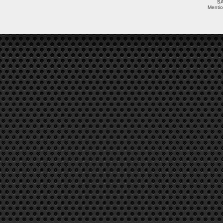
SA
Mentio