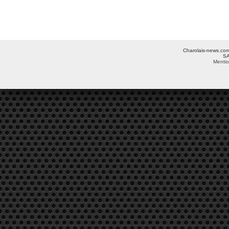
Charolais-news.com 
SA
Mentio