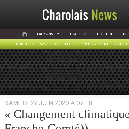
FAITS-DIVERS
ETAT CIVIL
CULTURE
EC
CHAROLAIS ET SA RÉGION
FOOT
ENSEIGNEMENT
AGRICU
SAMEDI 27 JUIN 2020 À 07:38
« Changement climatique
Franche-Comté))