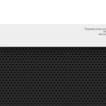
Charolais-news.com 
SA
Mentio