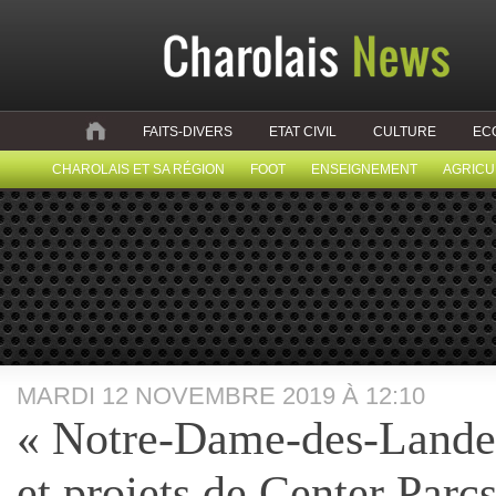
FAITS-DIVERS
ETAT CIVIL
CULTURE
EC
CHAROLAIS ET SA RÉGION
FOOT
ENSEIGNEMENT
AGRICU
MARDI 12 NOVEMBRE 2019 À 12:10
« Notre-Dame-des-Landes
et projets de Center Par