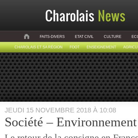
FAITS-DIVERS
ETAT CIVIL
CULTURE
EC
CHAROLAIS ET SA RÉGION
FOOT
ENSEIGNEMENT
AGRICU
JEUDI 15 NOVEMBRE 2018 À 10:08
Société – Environnement
Le retour de la consigne en Franc