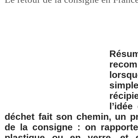
Résum
reco
lorsq
simple
récipi
l’idée
déchet fait son chemin, un pr
de la consigne : on rapporte
plastique ou en verre, et e