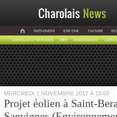
FAITS-DIVERS
ETAT CIVIL
CULTURE
EC
CHAROLAIS ET SA RÉGION
FOOT
ENSEIGNEMENT
AGRICU
MERCREDI 1 NOVEMBRE 2017 À 10:02
Projet éolien à Saint-Ber
Sanvignes (Environneme