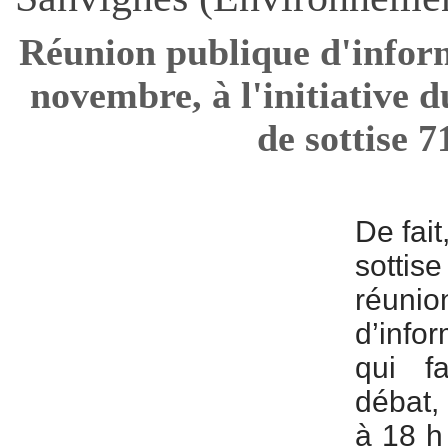
Réunion publique d'inform
novembre, à l'initiative d
de sottise 7
De fait
sottis
réun
d’info
qui f
débat,
à 18 h