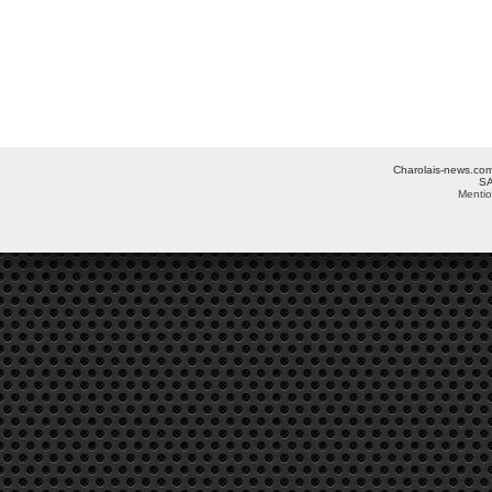
Charolais-news.com 
SA
Mentio