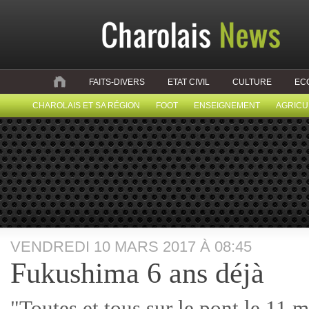
FAITS-DIVERS
ETAT CIVIL
CULTURE
EC
CHAROLAIS ET SA RÉGION
FOOT
ENSEIGNEMENT
AGRICU
VENDREDI 10 MARS 2017 À 08:45
Fukushima 6 ans déjà
"Toutes et tous sur le pont le 11 