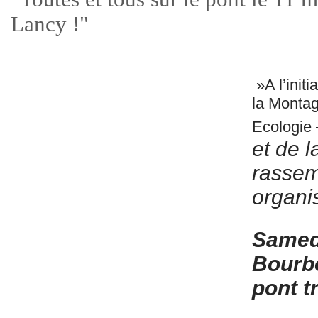
Lancy !"
»A l’initi
la Monta
Ecologie
et de l
rassem
organi
Samed
Bourb
pont t