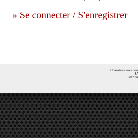
» Se connecter / S'enregistrer
Charolais-news.com 
SA
Mentio