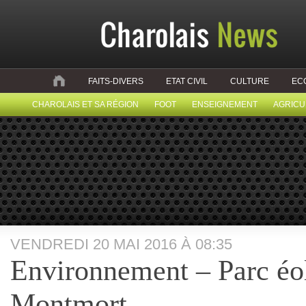
FAITS-DIVERS
ETAT CIVIL
CULTURE
EC
CHAROLAIS ET SA RÉGION
FOOT
ENSEIGNEMENT
AGRICU
VENDREDI 20 MAI 2016 À 08:35
Environnement – Parc éo
Montmort…