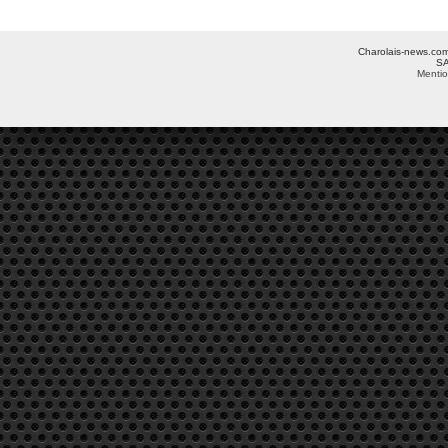
Charolais-news.com 
SA
Mentio