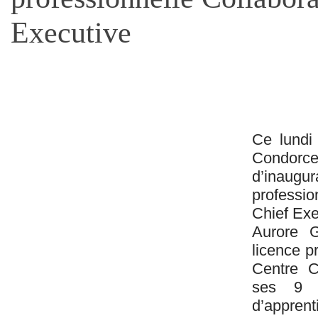
Executive
Ce lundi 
Condorce
d’inaug
professi
Chief Exe
Aurore G
licence pr
Centre C
ses 9 é
d’appren