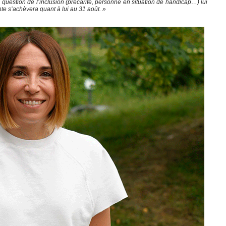
 question de l’inclusion (précarité, personne en situation de handicap…) lui
te s’achèvera quant à lui au 31 août. »