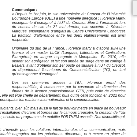
Communiqué :
« Depuis le 1er juin, le site universitaire du Creusot de l’Université
Bourgogne Europe (UBE) a une nouvelle directrice : Florence Marty,
enseignante d’espagnol à l’IUT du Creusot. Élue à l’unanimité lors
du conseil de site du 21 mai dernier, elle succède à Séverine
Marques, enseignante d’anglais au Centre Universitaire Condorcet.
La tradition d’alternance entre les deux établissements est ainsi
respectée.
Originaire du sud de la France, Florence Marty a d’abord suivi une
licence et un master LLCE (Langues, Littératures et Civilisations
Étrangères) en langue espagnole à Montpellier. En 2010, elle
obtient son agrégation et fait son année de stage dans un collège à
Béziers, avant d’obtenir son 1er poste de titulaire à l’IUT du Creusot,
au département Techniques de Commercialisation (TC), en tant
qu’enseignante d’espagnol.
Dès ses premières années à l’IUT, Florence prend des
responsabilités, à commencer par la casquette de directrice des
études de la licence professionnelle GTTI, puis celle de directrice
lle est élue cheffe de département, puis quitte cette fonction en 2022 pour
 principales les relations internationales et la communication.
tudiants, bien sûr, mais aussi le fait de pouvoir mettre en place de nouveaux
’installation d’écrans et bornes sur le campus creusotin, la création de l’UE
e, et celle du programme de mobilité FORTHEM associé. Des dispositifs qui,
à s’investir pour les relations internationales et la communication, mais
idarité engagées par les précédents directeurs, et à mettre en place de