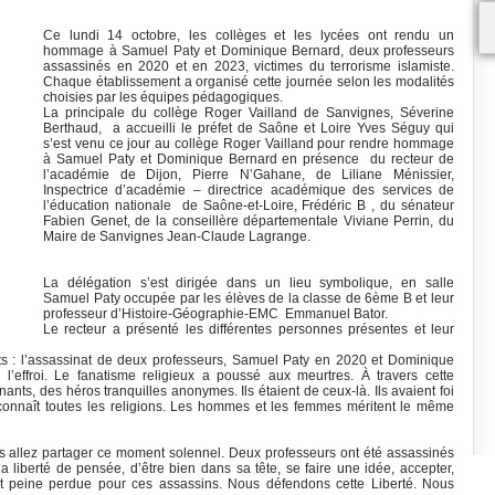
Ce lundi 14 octobre, les collèges et les lycées ont rendu un
hommage à Samuel Paty et Dominique Bernard, deux professeurs
assassinés en 2020 et en 2023, victimes du terrorisme islamiste.
Chaque établissement a organisé cette journée selon les modalités
choisies par les équipes pédagogiques.
La principale du collège Roger Vailland de Sanvignes, Séverine
Berthaud, a accueilli le préfet de Saône et Loire Yves Séguy qui
s’est venu ce jour au collège Roger Vailland pour rendre hommage
à Samuel Paty et Dominique Bernard en présence du recteur de
l’académie de Dijon, Pierre N’Gahane, de Liliane Ménissier,
Inspectrice d’académie – directrice académique des services de
l’éducation nationale de Saône-et-Loire, Frédéric B , du sénateur
Fabien Genet, de la conseillère départementale Viviane Perrin, du
Maire de Sanvignes Jean-Claude Lagrange.
La délégation s’est dirigée dans un lieu symbolique, en salle
Samuel Paty occupée par les élèves de la classe de 6ème B et leur
professeur d’Histoire-Géographie-EMC Emmanuel Bator.
Le recteur a présenté les différentes personnes présentes et leur
duits : l’assassinat de deux professeurs, Samuel Paty en 2020 et Dominique
effroi. Le fanatisme religieux a poussé aux meurtres. À travers cette
nts, des héros tranquilles anonymes. Ils étaient de ceux-là. Ils avaient foi
connaît toutes les religions. Les hommes et les femmes méritent le même
ous allez partager ce moment solennel. Deux professeurs ont été assassinés
 la liberté de pensée, d’être bien dans sa tête, se faire une idée, accepter,
st peine perdue pour ces assassins. Nous défendons cette Liberté. Nous