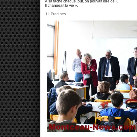
À sa tâche chaque jour, on pouvait dire de lui
Il changeait la vie ».
J.L Pradines