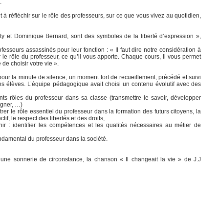
.
à réfléchir sur le rôle des professeurs, sur ce que vous vivez au quotidien,
aty et Dominique Bernard, sont des symboles de la liberté d’expression »,
seurs assassinés pour leur fonction : « Il faut dire notre considération à
r le rôle du professeur, ce qu’il vous apporte. Chaque cours, il vous permet
é de choisir votre vie ».
t pour la minute de silence, un moment fort de recueillement, précédé et suivi
les élèves. L’équipe pédagogique avait choisi un contenu évolutif avec des
ents rôles du professeur dans sa classe (transmettre le savoir, développer
pagner, …)
er le rôle essentiel du professeur dans la formation des futurs citoyens, la
tif, le respect des libertés et des droits, …
r : identifier les compétences et les qualités nécessaires au métier de
 fondamental du professeur dans la société.
 une sonnerie de circonstance, la chanson « Il changeait la vie » de J.J