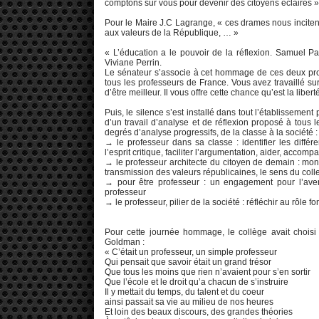
comptons sur vous pour devenir des citoyens éclairés »
Pour le Maire J.C Lagrange, « ces drames nous incitent 
aux valeurs de la République, … »
« L’éducation a le pouvoir de la réflexion. Samuel P
Viviane Perrin.
Le sénateur s’associe à cet hommage de ces deux profes
tous les professeurs de France. Vous avez travaillé su
d’être meilleur. Il vous offre cette chance qu’est la libert
Puis, le silence s’est installé dans tout l’établissemen
d’un travail d’analyse et de réflexion proposé à tous 
degrés d’analyse progressifs, de la classe à la société :
→ le professeur dans sa classe : identifier les différ
l’esprit critique, faciliter l’argumentation, aider, accom
→ le professeur architecte du citoyen de demain : montr
transmission des valeurs républicaines, le sens du collec
→ pour être professeur : un engagement pour l’aveni
professeur
→ le professeur, pilier de la société : réfléchir au rôle
Pour cette journée hommage, le collège avait choisi
Goldman :
« C’était un professeur, un simple professeur
Qui pensait que savoir était un grand trésor
Que tous les moins que rien n’avaient pour s’en sortir
Que l’école et le droit qu’a chacun de s’instruire
Il y mettait du temps, du talent et du coeur
ainsi passait sa vie au milieu de nos heures
Et loin des beaux discours, des grandes théories