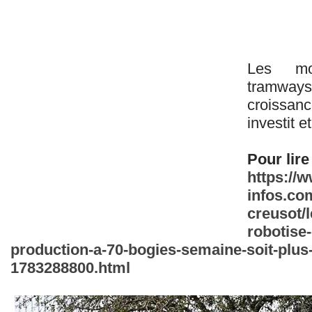
Les mob
tramways
croissan
investit 
Pour lire 
https://
infos.com
creusot/l
robotise
production-a-70-bogies-semaine-soit-plus-
1783288800.html