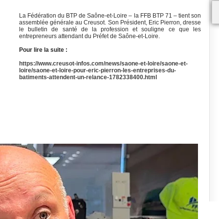
La Fédération du BTP de Saône-et-Loire – la FFB BTP 71 – tient son
assemblée générale au Creusot. Son Président, Eric Pierron, dresse
le bulletin de santé de la profession et souligne ce que les
entrepreneurs attendant du Préfet de Saône-et-Loire.
Pour lire la suite :
https://www.creusot-infos.com/news/saone-et-loire/saone-et-
loire/saone-et-loire-pour-eric-pierron-les-entreprises-du-
batiments-attendent-un-relance-1782338400.html