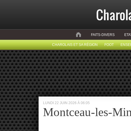
FAITS-DIVERS
ETA
CHAROLAIS ET SA RÉGION
FOOT
ENSE
LUNDI 22 JUIN 2026 À 06:05
Montceau-les-Mi