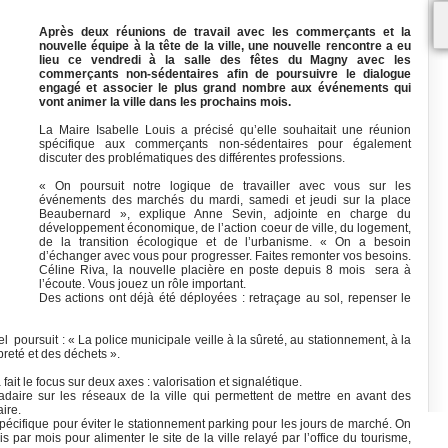
Après deux réunions de travail avec les commerçants et la
nouvelle équipe à la tête de la ville, une nouvelle rencontre a eu
lieu ce vendredi à la salle des fêtes du Magny avec les
commerçants non-sédentaires afin de poursuivre le dialogue
engagé et associer le plus grand nombre aux événements qui
vont animer la ville dans les prochains mois.
La Maire Isabelle Louis a précisé qu’elle souhaitait une réunion
spécifique aux commerçants non-sédentaires pour également
discuter des problématiques des différentes professions.
« On poursuit notre logique de travailler avec vous sur les
événements des marchés du mardi, samedi et jeudi sur la place
Beaubernard », explique Anne Sevin, adjointe en charge du
développement économique, de l’action coeur de ville, du logement,
de la transition écologique et de l’urbanisme. « On a besoin
d’échanger avec vous pour progresser. Faites remonter vos besoins.
Céline Riva, la nouvelle placière en poste depuis 8 mois sera à
l’écoute. Vous jouez un rôle important.
Des actions ont déjà été déployées : retraçage au sol, repenser le
 poursuit : « La police municipale veille à la sûreté, au stationnement, à la
opreté et des déchets ».
ait le focus sur deux axes : valorisation et signalétique.
daire sur les réseaux de la ville qui permettent de mettre en avant des
ire.
spécifique pour éviter le stationnement parking pour les jours de marché. On
par mois pour alimenter le site de la ville relayé par l’office du tourisme,