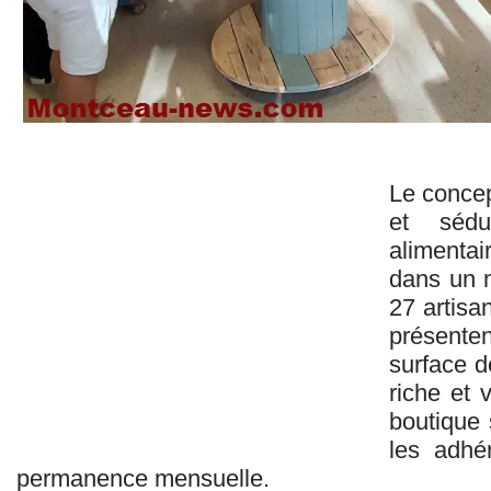
Le concep
et sédu
alimentai
dans un 
27 artisa
présenten
surface d
riche et v
boutique 
les adhé
permanence mensuelle.