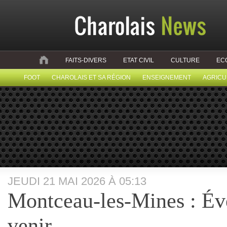
FAITS-DIVERS
ETAT CIVIL
CULTURE
EC
FOOT
CHAROLAIS ET SA RÉGION
ENSEIGNEMENT
AGRICU
JEUDI 21 MAI 2026 À 05:13
Montceau-les-Mines : Év
venir