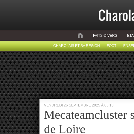
FAITS-DIVERS
ETA
CHAROLAIS ET SA RÉGION
FOOT
ENSE
VENDREDI 26 SEPTEMBRE 2025 À 05:13
Mecateamcluster s
de Loire