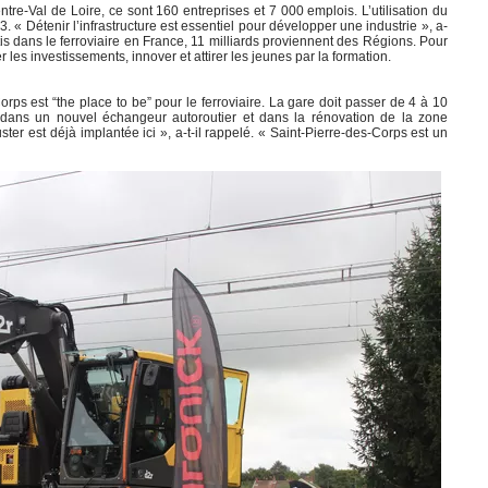
entre-Val de Loire, ce sont 160 entreprises et 7 000 emplois. L’utilisation du
 Détenir l’infrastructure est essentiel pour développer une industrie », a-
stis dans le ferroviaire en France, 11 milliards proviennent des Régions. Pour
r les investissements, innover et attirer les jeunes par la formation.
rps est “the place to be” pour le ferroviaire. La gare doit passer de 4 à 10
t dans un nouvel échangeur autoroutier et dans la rénovation de la zone
ster est déjà implantée ici », a-t-il rappelé. « Saint-Pierre-des-Corps est un