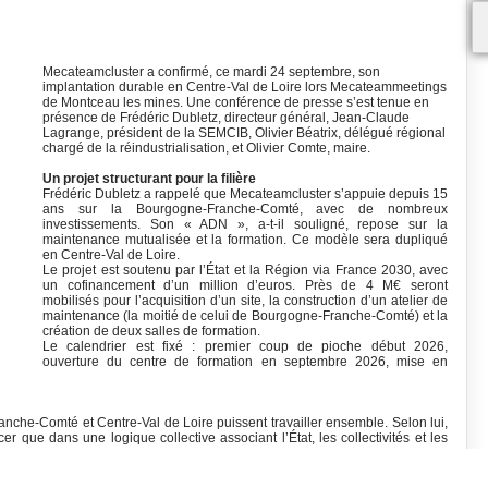
Mecateamcluster a confirmé, ce mardi 24 septembre, son
implantation durable en Centre-Val de Loire lors Mecateammeetings
de Montceau les mines. Une conférence de presse s’est tenue en
présence de Frédéric Dubletz, directeur général, Jean-Claude
Lagrange, président de la SEMCIB, Olivier Béatrix, délégué régional
chargé de la réindustrialisation, et Olivier Comte, maire.
Un projet structurant pour la filière
Frédéric Dubletz a rappelé que Mecateamcluster s’appuie depuis 15
ans sur la Bourgogne-Franche-Comté, avec de nombreux
investissements. Son « ADN », a-t-il souligné, repose sur la
maintenance mutualisée et la formation. Ce modèle sera dupliqué
en Centre-Val de Loire.
Le projet est soutenu par l’État et la Région via France 2030, avec
un cofinancement d’un million d’euros. Près de 4 M€ seront
mobilisés pour l’acquisition d’un site, la construction d’un atelier de
maintenance (la moitié de celui de Bourgogne-Franche-Comté) et la
création de deux salles de formation.
Le calendrier est fixé : premier coup de pioche début 2026,
ouverture du centre de formation en septembre 2026, mise en
nche-Comté et Centre-Val de Loire puissent travailler ensemble. Selon lui,
cer que dans une logique collective associant l’État, les collectivités et les