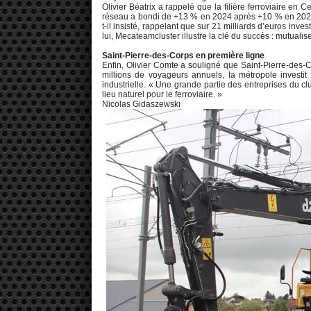
Olivier Béatrix a rappelé que la filière ferroviaire en C
réseau a bondi de +13 % en 2024 après +10 % en 2023. «
t-il insisté, rappelant que sur 21 milliards d’euros inve
lui, Mecateamcluster illustre la clé du succès : mutualise
Saint-Pierre-des-Corps en première ligne
Enfin, Olivier Comte a souligné que Saint-Pierre-des-Co
millions de voyageurs annuels, la métropole investi
industrielle. « Une grande partie des entreprises du clu
lieu naturel pour le ferroviaire. »
Nicolas Gidaszewski