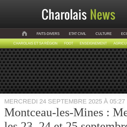
FAITS-DIVERS
ETAT CIVIL
CULTURE
EC
CHAROLAIS ET SA RÉGION
FOOT
ENSEIGNEMENT
AGRICU
MERCREDI 24 SEPTEMBRE 2025 À 05:27
Montceau-les-Mines : Me
les 23, 24 et 25 septemb