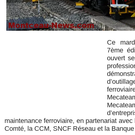
Ce mard
7ème édi
ouvert se
professio
démonst
d’outil
ferroviair
Mecateam
Mecateam
d’entrep
maintenance ferroviaire, en partenariat ave
Comté, la CCM, SNCF Réseau et la Banque d