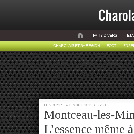
FAITS-DIVERS
ETA
CHAROLAIS ET SA RÉGION
FOOT
ENSE
LUNDI 22 SEPTEMBRE 2025 À 06:03
Montceau-les-Mine
L’essence même à 