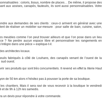
ersonnalisables : coloris, tissus, nombre de places… De même, il propose des
nt aux assises, canapés, fauteuils, ils sont aussi personnalisables. Votre
pondre aux demandes de ses clients : ceux-ci arrivent en général avec une
nt de réaliser un mobilier sur-mesure : pour salle de bain, cuisine, salon,
s meubles comme l’on peut trouver ailleurs et que l’on pose dans un lieu
nce ? Ne perdre aucun espace libre et personnaliser les rangements en
’intègre dans une pièce » explique-t-il.
 des architectes locaux.
euils fabriqués à côté de Louhans, des canapés venant de l’ouest de la
 sud ouest.
vrir ses produits qui sont très concurrentiels. Il revend en effet la literie Haut
rayon de 50 km alors n’hésitez pas à pousser la porte de sa boutique.
r les chantiers. Mais il sera ravi de vous recevoir à la boutique le vendredi
i et de 9h à 12h les samedis.
sera un devis pour répondre à votre commande.