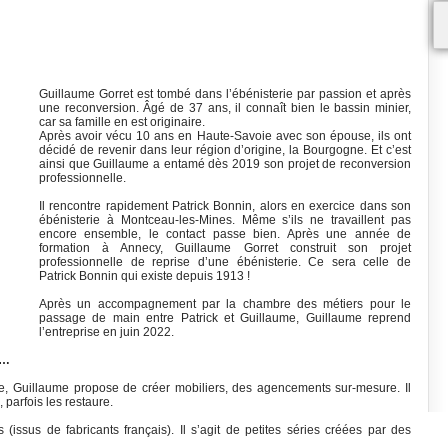
Guillaume Gorret est tombé dans l’ébénisterie par passion et après
une reconversion. Âgé de 37 ans, il connaît bien le bassin minier,
car sa famille en est originaire.
Après avoir vécu 10 ans en Haute-Savoie avec son épouse, ils ont
décidé de revenir dans leur région d’origine, la Bourgogne. Et c’est
ainsi que Guillaume a entamé dès 2019 son projet de reconversion
professionnelle.
Il rencontre rapidement Patrick Bonnin, alors en exercice dans son
ébénisterie à Montceau-les-Mines. Même s’ils ne travaillent pas
encore ensemble, le contact passe bien. Après une année de
formation à Annecy, Guillaume Gorret construit son projet
professionnelle de reprise d’une ébénisterie. Ce sera celle de
Patrick Bonnin qui existe depuis 1913 !
Après un accompagnement par la chambre des métiers pour le
passage de main entre Patrick et Guillaume, Guillaume reprend
l’entreprise en juin 2022.
e…
, Guillaume propose de créer mobiliers, des agencements sur-mesure. Il
parfois les restaure.
issus de fabricants français). Il s’agit de petites séries créées par des