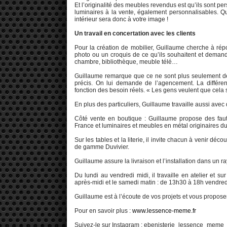
Et l’originalité des meubles revendus est qu’ils sont p
luminaires à la vente, également personnalisables. Qua
intérieur sera donc à votre image !
Un travail en concertation avec les clients
Pour la création de mobilier, Guillaume cherche à ré
photo ou un croquis de ce qu’ils souhaitent et demande
chambre, bibliothèque, meuble télé…
Guillaume remarque que ce ne sont plus seulement de
précis. On lui demande de l’agencement. La différe
fonction des besoin réels. « Les gens veulent que cela s
En plus des particuliers, Guillaume travaille aussi avec
Côté vente en boutique : Guillaume propose des faut
France et luminaires et meubles en métal originaires du
Sur les tables et la literie, il invite chacun à venir décou
de gamme Duvivier.
Guillaume assure la livraison et l’installation dans un 
Du lundi au vendredi midi, il travaille en atelier et su
après-midi et le samedi matin : de 13h30 à 18h vendred
Guillaume est à l’écoute de vos projets et vous propo
Pour en savoir plus :
www.lessence-meme.fr
Suivez-le sur Instagram : ebenisterie_lessence_meme