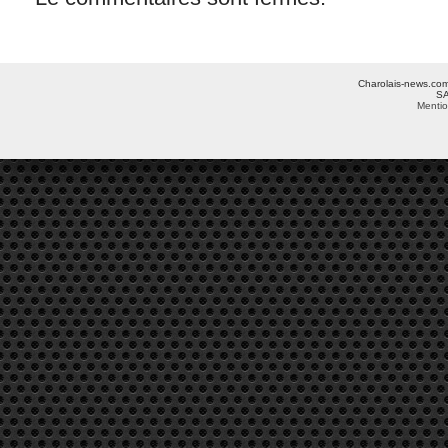
Charolais-news.com 
SA
Mentio