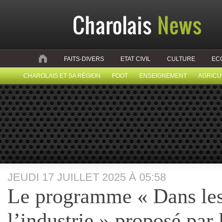
FAITS-DIVERS
ETAT CIVIL
CULTURE
EC
CHAROLAIS ET SA RÉGION
FOOT
ENSEIGNEMENT
AGRICU
JEUDI 17 JUILLET 2025 À 05:58
Le programme « Dans les
l’industrie » proposé par 