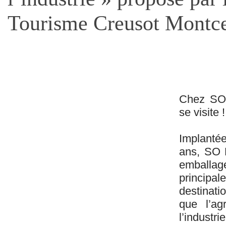
Tourisme Creusot Montce
Chez SO 
se visite !
Implantée
ans, SO 
embal
princip
destinati
que l’ag
l’indust