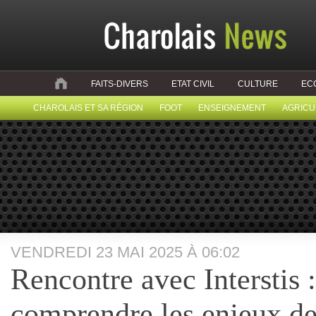
FAITS-DIVERS
ETAT CIVIL
CULTURE
EC
CHAROLAIS ET SA RÉGION
FOOT
ENSEIGNEMENT
AGRICU
VENDREDI 23 MAI 2025 À 06:02
Rencontre avec Interstis 
comprendre les enjeux de