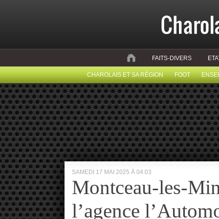
FAITS-DIVERS
ETA
CHAROLAIS ET SA RÉGION
FOOT
ENSE
SAMEDI 17 MAI 2025 À 04:03
Montceau-les-Min
l’agence l’Automo