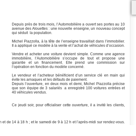
Depuis près de trois mois, l’Automobilière a ouvert ses portes au 10
avenue des Alouettes : une nouvelle enseigne, un nouveau concept
qui séduit la population.
Michel Piazzolla, à la tête de l’enseigne travaillait dans l’immobilier.
Il a appliqué ce modèle à la vente et l’achat de véhicules d’occasion.
Vendre et acheter une voiture devient simple. Comme une agence
immobilière, l’Automobilière s’occupe de tout et propose une
garantie et un financement. Elle prend une commission sur
l’opération en fonction du modèle concerné.
Le vendeur et l’acheteur bénéficient d’un service clé en main qui
évite les arnaques et les défauts de paiement.
Depuis l’ouverture, en deux mois et demi, Michel Piazzolla précise
que son équipe de 3 salariés a enregistré 100 voitures entrées et
40 véhicules vendus.
Ce jeudi soir, pour officialiser cette ouverture, il a invité les clients,
h et de 14 à 18 h ; et le samedi de 9 à 12 h et l’après-midi sur rendez-vous.