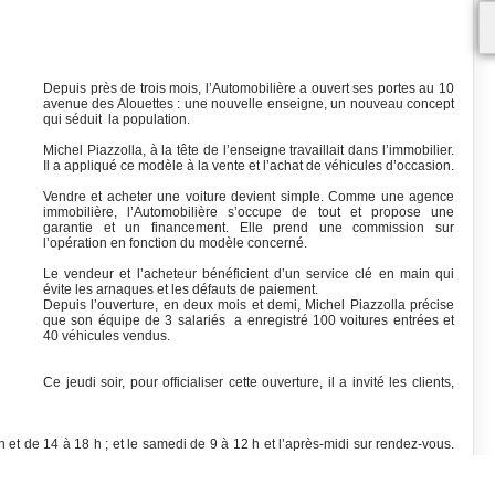
Depuis près de trois mois, l’Automobilière a ouvert ses portes au 10
avenue des Alouettes : une nouvelle enseigne, un nouveau concept
qui séduit la population.
Michel Piazzolla, à la tête de l’enseigne travaillait dans l’immobilier.
Il a appliqué ce modèle à la vente et l’achat de véhicules d’occasion.
Vendre et acheter une voiture devient simple. Comme une agence
immobilière, l’Automobilière s’occupe de tout et propose une
garantie et un financement. Elle prend une commission sur
l’opération en fonction du modèle concerné.
Le vendeur et l’acheteur bénéficient d’un service clé en main qui
évite les arnaques et les défauts de paiement.
Depuis l’ouverture, en deux mois et demi, Michel Piazzolla précise
que son équipe de 3 salariés a enregistré 100 voitures entrées et
40 véhicules vendus.
Ce jeudi soir, pour officialiser cette ouverture, il a invité les clients,
h et de 14 à 18 h ; et le samedi de 9 à 12 h et l’après-midi sur rendez-vous.