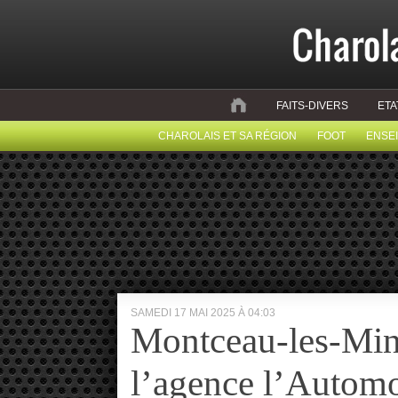
FAITS-DIVERS
ETA
CHAROLAIS ET SA RÉGION
FOOT
ENSE
SAMEDI 17 MAI 2025 À 04:03
Montceau-les-Min
l’agence l’Automo