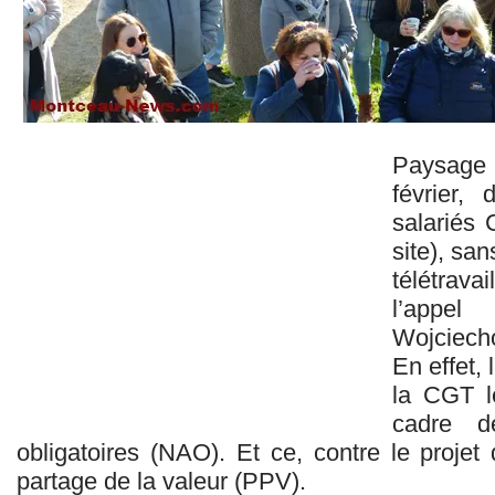
Paysage 
février,
salariés 
site), sa
télétrava
l’appe
Wojciecho
En effet,
la CGT le
cadre de
obligatoires (NAO). Et ce, contre le proje
partage de la valeur (PPV).