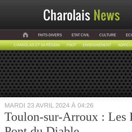
FAITS-DIVERS
ETAT CIVIL
CULTURE
EC
CHAROLAIS ET SA RÉGION
FOOT
ENSEIGNEMENT
AGRICU
MARDI 23 AVRIL 2024 À 04:26
Toulon-sur-Arroux : Les 
Pont du Diable