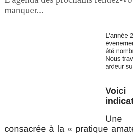
manquer...
L’année 
événemen
été nombr
Nous trav
ardeur s
Voic
indica
Une 
consacrée à la « pratique amate