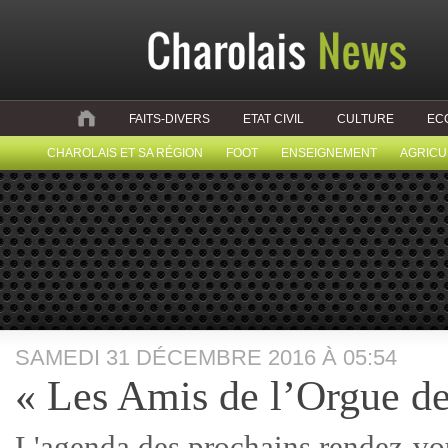
FAITS-DIVERS
ETAT CIVIL
CULTURE
EC
CHAROLAIS ET SA RÉGION
FOOT
ENSEIGNEMENT
AGRICU
SAMEDI 31 DÉCEMBRE 2016 À 05:54
« Les Amis de l’Orgue de
L'agenda des prochains rendez-vou