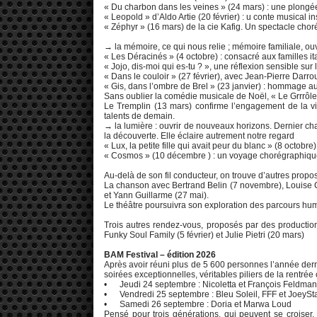
« Du charbon dans les veines » (24 mars) : une plongée
« Leopold » d’Aldo Artie (20 février) : u conte musical in
« Zéphyr » (16 mars) de la cie Kafig. Un spectacle cho
→ la mémoire, ce qui nous relie ; mémoire familiale, ou
« Les Déracinés » (4 octobre) : consacré aux familles it
« Jojo, dis-moi qui es-tu ? », une réflexion sensible sur l
« Dans le couloir » (27 février), avec Jean-Pierre Darrou
« Gis, dans l’ombre de Brel » (23 janvier) : hommage a
Sans oublier la comédie musicale de Noël, « Le Grrrôle
Le Tremplin (13 mars) confirme l’engagement de la vil
talents de demain.
→ la lumière : ouvrir de nouveaux horizons. Dernier cha
la découverte. Elle éclaire autrement notre regard
« Lux, la petite fille qui avait peur du blanc » (8 octobre)
« Cosmos » (10 décembre ) : un voyage chorégraphique 
Au-delà de son fil conducteur, on trouve d’autres proposi
La chanson avec Bertrand Belin (7 novembre), Louise Co
et Yann Guillarme (27 mai).
Le théâtre poursuivra son exploration des parcours huma
Trois autres rendez-vous, proposés par des productio
Funky Soul Family (5 février) et Julie Pietri (20 mars)
BAM Festival – édition 2026
Après avoir réuni plus de 5 600 personnes l’année dern
soirées exceptionnelles, véritables piliers de la rentrée c
• Jeudi 24 septembre : Nicoletta et François Feldman
• Vendredi 25 septembre : Bleu Soleil, FFF et JoeySt
• Samedi 26 septembre : Doria et Marwa Loud
Pensé pour trois générations, qui peuvent se croiser