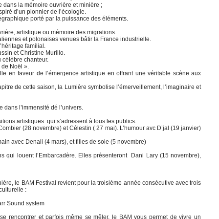
 dans la mémoire ouvrière et minière ;
spiré d’un pionnier de l’écologie.
régraphique porté par la puissance des éléments.
vrière, artistique ou mémoire des migrations.
aliennes et polonaises venues bâtir la France industrielle.
’héritage familial.
ssin et Christine Murillo.
u célèbre chanteur.
 de Noël ».
le en faveur de l’émergence artistique en offrant une véritable scène aux
pitre de cette saison, la Lumière symbolise l’émerveillement, l’imaginaire et
dans l’immensité dé l’univers.
tions artistiques qui s’adressent à tous les publics.
mbier (28 novembre) et Célestin ( 27 mai). L’humour avc D’jal (19 janvier)
in avec Denali (4 mars), et filles de soie (5 novembre)
ns qui louent l’Embarcadère. Elles présenteront Dani Lary (15 novembre),
ière, le BAM Festival revient pour la troisième année consécutive avec trois
ulturelle :
arr Sound system
, se rencontrer et parfois même se mêler, le BAM vous permet de vivre un