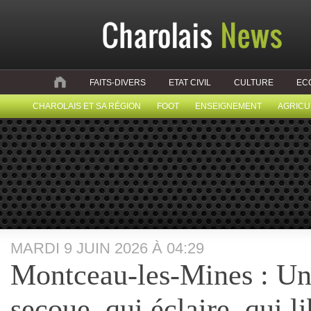
FAITS-DIVERS
ETAT CIVIL
CULTURE
EC
CHAROLAIS ET SA RÉGION
FOOT
ENSEIGNEMENT
AGRICU
MARDI 9 JUIN 2026 À 04:29
Montceau-les-Mines : Un 
secoue, qui éclaire, qui 