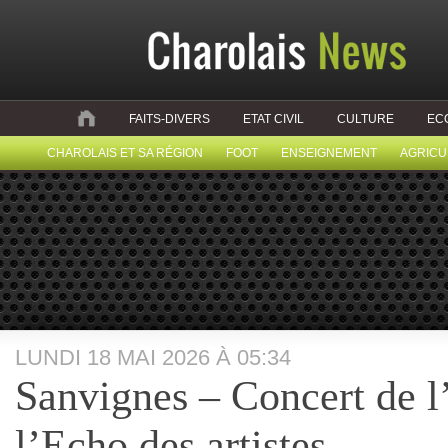
FAITS-DIVERS
ETAT CIVIL
CULTURE
EC
CHAROLAIS ET SA RÉGION
FOOT
ENSEIGNEMENT
AGRICU
LUNDI 18 MAI 2026 À 05:34
Sanvignes – Concert de l
l’Echo des artistes