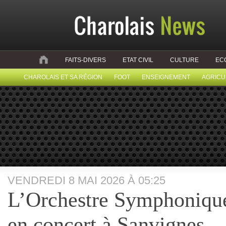
FAITS-DIVERS
ETAT CIVIL
CULTURE
EC
CHAROLAIS ET SA RÉGION
FOOT
ENSEIGNEMENT
AGRICU
VENDREDI 8 MAI 2026 À 05:25
L’Orchestre Symphoniq
en concert à Sanvignes