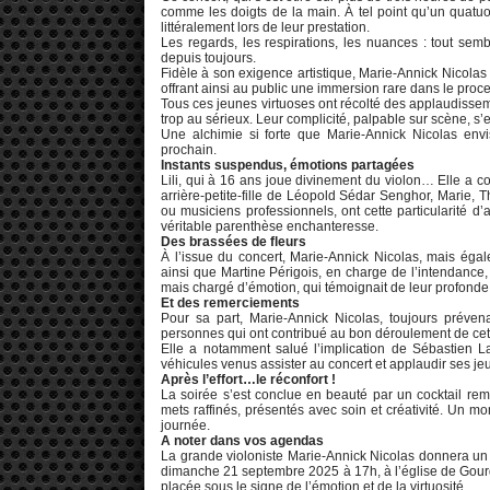
comme les doigts de la main. À tel point qu’un quatuor 
littéralement lors de leur prestation.
Les regards, les respirations, les nuances : tout se
depuis toujours.
Fidèle à son exigence artistique, Marie-Annick Nicolas a
offrant ainsi au public une immersion rare dans le pro
Tous ces jeunes virtuoses ont récolté des applaudisse
trop au sérieux. Leur complicité, palpable sur scène, s
Une alchimie si forte que Marie-Annick Nicolas en
prochain.
Instants suspendus, émotions partagées
Lili, qui à 16 ans joue divinement du violon… Elle a 
arrière-petite-fille de Léopold Sédar Senghor, Marie, Th
ou musiciens professionnels, ont cette particularité d’al
véritable parenthèse enchanteresse.
Des brassées de fleurs
À l’issue du concert, Marie-Annick Nicolas, mais éga
ainsi que Martine Périgois, en charge de l’intendance, 
mais chargé d’émotion, qui témoignait de leur profond
Et des remerciements
Pour sa part, Marie-Annick Nicolas, toujours préven
personnes qui ont contribué au bon déroulement de ce
Elle a notamment salué l’implication de Sébastien Laut
véhicules venus assister au concert et applaudir ses je
Après l’effort…le réconfort !
La soirée s’est conclue en beauté par un cocktail rem
mets raffinés, présentés avec soin et créativité. Un m
journée.
A noter dans vos agendas
La grande violoniste Marie-Annick Nicolas donnera u
dimanche 21 septembre 2025 à 17h, à l’église de Gou
placée sous le signe de l’émotion et de la virtuosité.