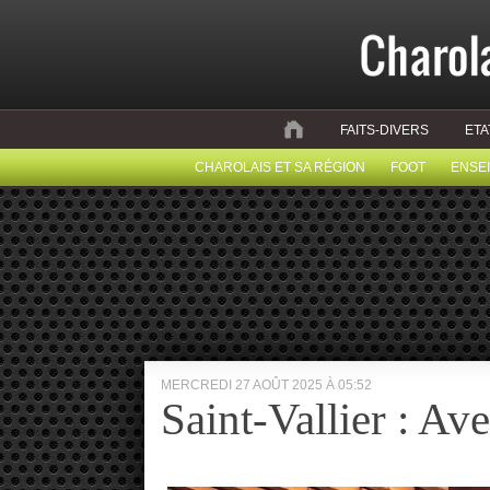
FAITS-DIVERS
ETA
CHAROLAIS ET SA RÉGION
FOOT
ENSE
MERCREDI 27 AOÛT 2025 À 05:52
Saint-Vallier : A