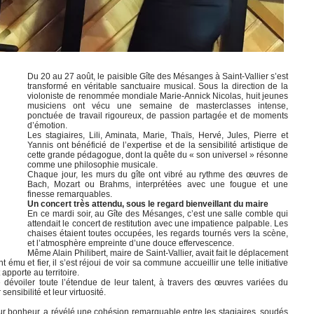
Du 20 au 27 août, le paisible Gîte des Mésanges à Saint-Vallier s’est
transformé en véritable sanctuaire musical. Sous la direction de la
violoniste de renommée mondiale Marie-Annick Nicolas, huit jeunes
musiciens ont vécu une semaine de masterclasses intense,
ponctuée de travail rigoureux, de passion partagée et de moments
d’émotion.
Les stagiaires, Lili, Aminata, Marie, Thaïs, Hervé, Jules, Pierre et
Yannis ont bénéficié de l’expertise et de la sensibilité artistique de
cette grande pédagogue, dont la quête du « son universel » résonne
comme une philosophie musicale.
Chaque jour, les murs du gîte ont vibré au rythme des œuvres de
Bach, Mozart ou Brahms, interprétées avec une fougue et une
finesse remarquables.
Un concert très attendu, sous le regard bienveillant du maire
En ce mardi soir, au Gîte des Mésanges, c’est une salle comble qui
attendait le concert de restitution avec une impatience palpable. Les
chaises étaient toutes occupées, les regards tournés vers la scène,
et l’atmosphère empreinte d’une douce effervescence.
Même Alain Philibert, maire de Saint-Vallier, avait fait le déplacement
mu et fier, il s’est réjoui de voir sa commune accueillir une telle initiative
apporte au territoire.
dévoiler toute l’étendue de leur talent, à travers des œuvres variées du
ensibilité et leur virtuosité.
 pur bonheur, a révélé une cohésion remarquable entre les stagiaires, soudés