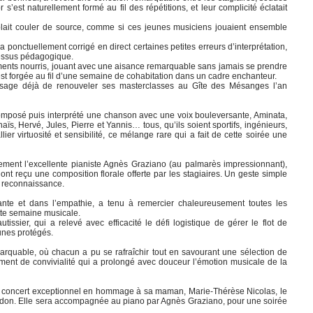
s’est naturellement formé au fil des répétitions, et leur complicité éclatait
mblait couler de source, comme si ces jeunes musiciens jouaient ensemble
 ponctuellement corrigé en direct certaines petites erreurs d’interprétation,
cessus pédagogique.
ments nourris, jouant avec une aisance remarquable sans jamais se prendre
’est forgée au fil d’une semaine de cohabitation dans un cadre enchanteur.
visage déjà de renouveler ses masterclasses au Gîte des Mésanges l’an
composé puis interprété une chanson avec une voix bouleversante, Aminata,
aïs, Hervé, Jules, Pierre et Yannis… tous, qu’ils soient sportifs, ingénieurs,
lier virtuosité et sensibilité, ce mélange rare qui a fait de cette soirée une
lement l’excellente pianiste Agnès Graziano (au palmarès impressionnant),
ont reçu une composition florale offerte par les stagiaires. Un geste simple
e reconnaissance.
ante et dans l’empathie, a tenu à remercier chaleureusement toutes les
tte semaine musicale.
issier, qui a relevé avec efficacité le défi logistique de gérer le flot de
unes protégés.
arquable, où chacun a pu se rafraîchir tout en savourant une sélection de
oment de convivialité qui a prolongé avec douceur l’émotion musicale de la
n concert exceptionnel en hommage à sa maman, Marie-Thérèse Nicolas, le
rdon. Elle sera accompagnée au piano par Agnès Graziano, pour une soirée