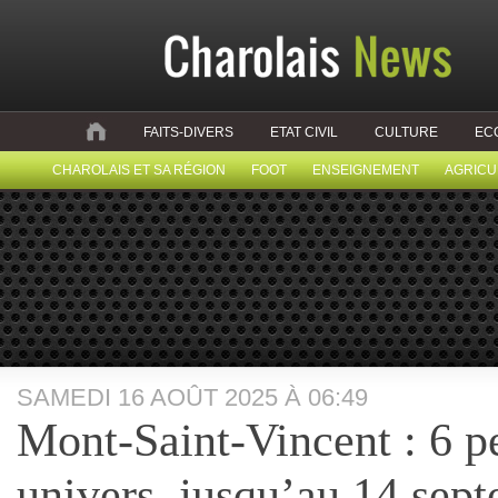
FAITS-DIVERS
ETAT CIVIL
CULTURE
EC
CHAROLAIS ET SA RÉGION
FOOT
ENSEIGNEMENT
AGRICU
SAMEDI 16 AOÛT 2025 À 06:49
Mont‑Saint‑Vincent : 6 pe
univers, jusqu’au 14 sep